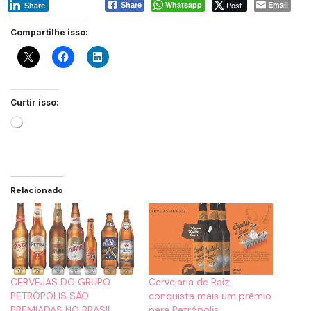
Whatsapp
Post
Email
Share
Share
Compartilhe isso:
Curtir isso:
Relacionado
CERVEJAS DO GRUPO
Cervejaria de Raiz
PETRÓPOLIS SÃO
conquista mais um prêmio
PREMIADAS NO BRASIL
para Petrópolis