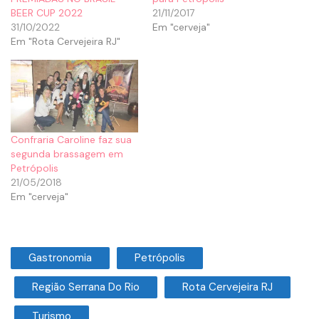
BEER CUP 2022
21/11/2017
31/10/2022
Em "cerveja"
Em "Rota Cervejeira RJ"
Confraria Caroline faz sua
segunda brassagem em
Petrópolis
21/05/2018
Em "cerveja"
Gastronomia
Petrópolis
Região Serrana Do Rio
Rota Cervejeira RJ
Turismo