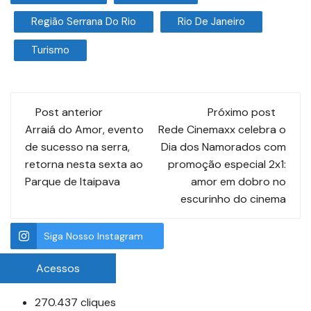
Região Serrana Do Rio
Rio De Janeiro
Turismo
Post anterior
Próximo post
Arraiá do Amor, evento
Rede Cinemaxx celebra o
de sucesso na serra,
Dia dos Namorados com
retorna nesta sexta ao
promoção especial 2x1:
Parque de Itaipava
amor em dobro no
escurinho do cinema
Siga Nosso Instagram
Acessos
270.437 cliques