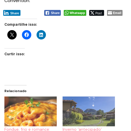
Convention.
Whatsapp
Post
Email
Share
Share
Compartilhe isso:
Curtir isso:
Relacionado
Fondue, frio e romance:
Inverno ‘antecipado’