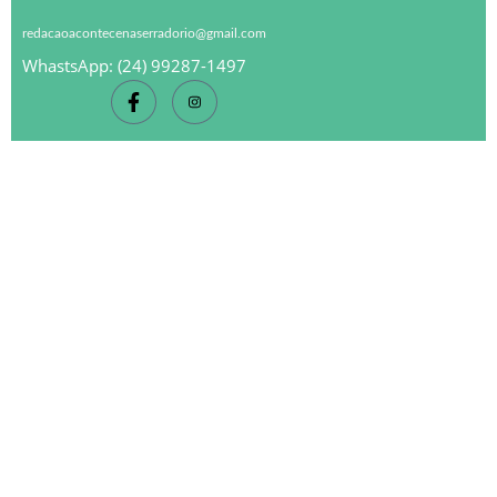
redacaoacontecenaserradorio@gmail.com
WhastsApp: (24) 99287-1497