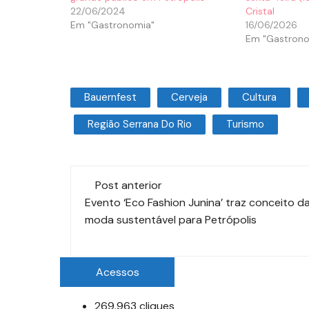
22/06/2024
Cristal
Em "Gastronomia"
16/06/2026
Em "Gastrono
Bauernfest
Cerveja
Cultura
Região Serrana Do Rio
Turismo
Post anterior
Evento ‘Eco Fashion Junina’ traz conceito d
moda sustentável para Petrópolis
Acessos
269.963 cliques