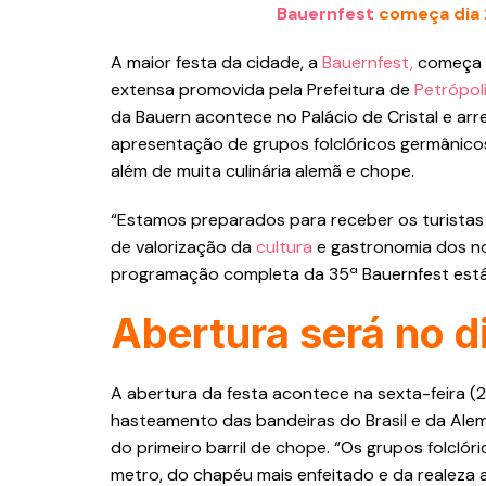
Bauernfest
começa dia 2
A maior festa da cidade, a
Bauernfest,
começa n
extensa promovida pela Prefeitura de
Petrópol
da Bauern acontece no Palácio de Cristal e arre
apresentação de grupos folclóricos germânicos, 
além de muita culinária alemã e chope.
“Estamos preparados para receber os turistas 
de valorização da
cultura
e gastronomia dos no
programação completa da 35ª Bauernfest está no
Abertura será no d
A abertura da festa acontece na sexta-feira (21
hasteamento das bandeiras do Brasil e da Alem
do primeiro barril de chope. “Os grupos folcló
metro, do chapéu mais enfeitado e da realeza 