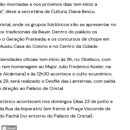
tão montadas e nos próximos dias tem início a
disse a secretária de Cultura, Diana Iliescu.
istal, onde os grupos folclóricos irão se apresentar no
 tradicionais da Bauer. Dentro do palácio os
omo o Geração Prateada, e os concursos de chope em
 Museu Casa do Colono e no Centro da Cidade.
lenidades oficiais tem início às 9h, no Obelisco, com
 tem homenagem ao Major Julio Frederico Koeler, na
de Alcântara) e às 12h30 acontece o culto ecumênico
a 29, será realizado o Desfile das Lanternas, com saída
 direção ao Palácio de Cristal.
Histórico acontecem nos domingos (dias 23 de junho e
 da Rua da Imperatriz (em frente à Praça Visconde de
o Pachá (no entorno do Palácio de Cristal).
Email