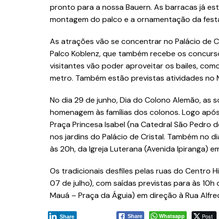
pronto para a nossa Bauern. As barracas já es
montagem do palco e a ornamentação da festa”, 
As atrações vão se concentrar no Palácio de Cr
Palco Koblenz, que também recebe os concursos
visitantes vão poder aproveitar os bailes, c
metro. Também estão previstas atividades no
No dia 29 de junho, Dia do Colono Alemão, as so
homenagem às famílias dos colonos. Logo após
Praça Princesa Isabel (na Catedral São Pedro 
nos jardins do Palácio de Cristal. Também no di
às 20h, da Igreja Luterana (Avenida Ipiranga) em
Os tradicionais desfiles pelas ruas do Centro 
07 de julho), com saídas previstas para às 10h
Mauá – Praça da Águia) em direção à Rua Alfred
Whatsapp
Post
Share
Share