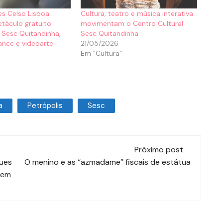
es Celso Lisboa
Cultura, teatro e música interativa
táculo gratuito
movimentam o Centro Cultural
o Sesc Quitandinha,
Sesc Quitandinha
nce e videoarte
21/05/2026
Em "Cultura"
a
Petrópolis
Sesc
Próximo post
ques
O menino e as “azmadame” fiscais de estátua
 em