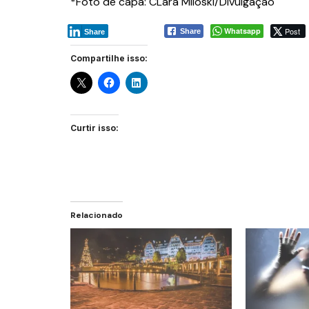
*Foto de capa: CLara Miloski/Divulgação
Whatsapp
Post
Share
Share
Compartilhe isso:
Curtir isso:
Relacionado