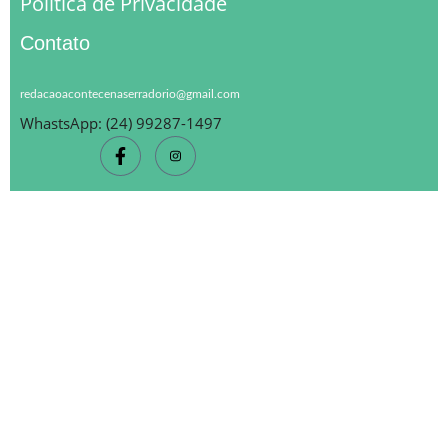
Política de Privacidade
Contato
redacaoacontecenaserradorio@gmail.com
WhastsApp: (24) 99287-1497