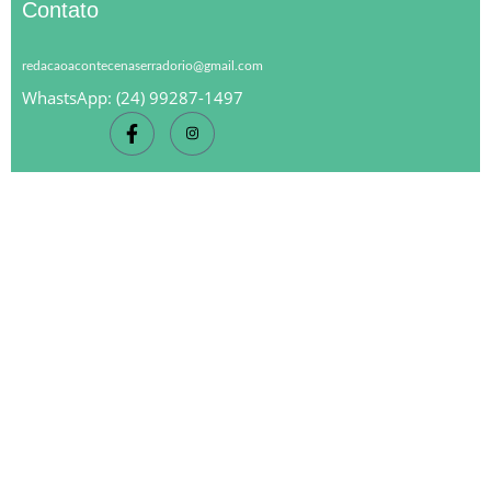
Contato
redacaoacontecenaserradorio@gmail.com
WhastsApp: (24) 99287-1497