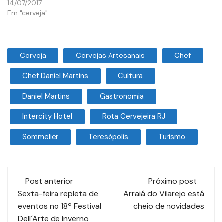
14/07/2017
Em "cerveja"
Cerveja
Cervejas Artesanais
Chef
Chef Daniel Martins
Cultura
Daniel Martins
Gastronomia
Intercity Hotel
Rota Cervejeira RJ
Sommelier
Teresópolis
Turismo
Post anterior
Próximo post
Sexta-feira repleta de
Arraiá do Vilarejo está
eventos no 18º Festival
cheio de novidades
Dell´Arte de Inverno