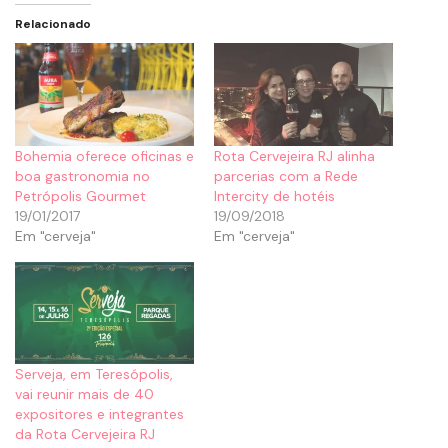
Relacionado
Bohemia oferece oficinas e
Rota Cervejeira RJ alinha
boa gastronomia no
parcerias com a Rede
Petrópolis Gourmet
Intercity de hotéis
19/01/2017
19/09/2018
Em "cerveja"
Em "cerveja"
Serveja, em Teresópolis,
vai reunir mais de 40
expositores e integrantes
da Rota Cervejeira RJ