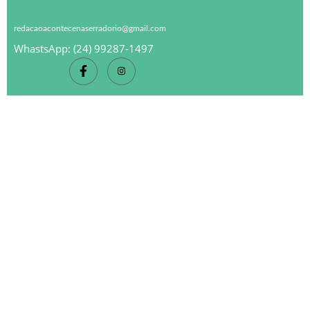
redacaoacontecenaserradorio@gmail.com
WhastsApp: (24) 99287-1497