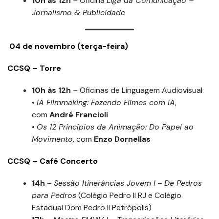
10h às 12h
– Oficina
Liga da Comunicação –
Jornalismo & Publicidade
04 de novembro (terça-feira)
CCSQ – Torre
10h às 12h
– Oficinas de Linguagem Audiovisual:
•
IA Filmmaking: Fazendo Filmes com IA
,
com
André Francioli
•
Os 12 Princípios da Animação: Do Papel ao
Movimento
, com
Enzo Dornellas
CCSQ – Café Concerto
14h
–
Sessão Itinerâncias Jovem I
–
De Pedros
para Pedros
(Colégio Pedro II RJ e Colégio
Estadual Dom Pedro II Petrópolis)