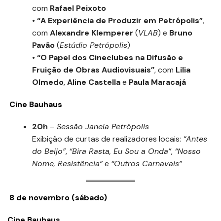
com
Rafael Peixoto
•
“A Experiência de Produzir em Petrópolis”
,
com
Alexandre Klemperer
(
VLAB
) e
Bruno
Pavão
(
Estúdio Petrópolis
)
•
“O Papel dos Cineclubes na Difusão e
Fruição de Obras Audiovisuais”
, com
Lilia
Olmedo
,
Aline Castella
e
Paula Maracajá
Cine Bauhaus
20h
–
Sessão Janela Petrópolis
Exibição de curtas de realizadores locais:
“Antes
do Beijo”
,
“Bira Rasta, Eu Sou a Onda”
,
“Nosso
Nome, Resistência”
e
“Outros Carnavais”
8 de novembro (sábado)
Cine Bauhaus