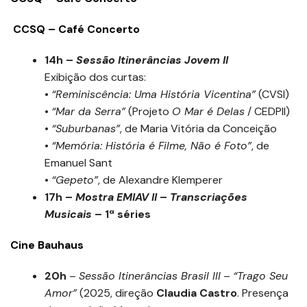
CCSQ – Café Concerto
14h –
Sessão Itinerâncias Jovem II
Exibição dos curtas:
•
“Reminiscência: Uma História Vicentina”
(CVSI)
•
“Mar da Serra”
(Projeto
O Mar é Delas
/ CEDPII)
•
“Suburbanas”
, de Maria Vitória da Conceição
•
“Memória: História é Filme, Não é Foto”
, de
Emanuel Sant
•
“Gepeto”
, de Alexandre Klemperer
17h –
Mostra EMIAV II
–
Transcriações
Musicais
– 1ª séries
Cine Bauhaus
20h
–
Sessão Itinerâncias Brasil III
–
“Trago Seu
Amor”
(2025, direção
Claudia Castro
. Presença