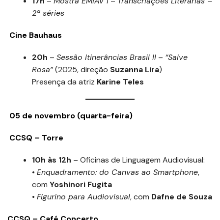
17h
–
Mostra EMIAV I
–
Transcriações Literárias –
2ª séries
Cine Bauhaus
20h
–
Sessão Itinerâncias Brasil II
–
“Salve
Rosa”
(2025, direção
Suzanna Lira
)
Presença da atriz
Karine Teles
05 de novembro (quarta-feira)
CCSQ – Torre
10h às 12h
– Oficinas de Linguagem Audiovisual:
•
Enquadramento: do Canvas ao Smartphone
,
com
Yoshinori Fugita
•
Figurino para Audiovisual
, com
Dafne de Souza
CCSQ – Café Concerto