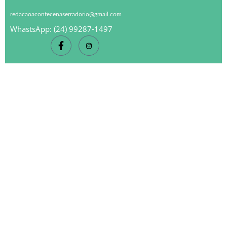
redacaoacontecenaserradorio@gmail.com
WhastsApp: (24) 99287-1497