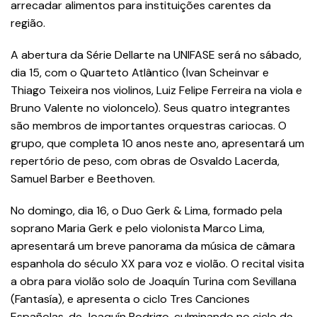
arrecadar alimentos para instituições carentes da
região.
A abertura da Série Dellarte na UNIFASE será no sábado,
dia 15, com o Quarteto Atlântico (Ivan Scheinvar e
Thiago Teixeira nos violinos, Luiz Felipe Ferreira na viola e
Bruno Valente no violoncelo). Seus quatro integrantes
são membros de importantes orquestras cariocas. O
grupo, que completa 10 anos neste ano, apresentará um
repertório de peso, com obras de Osvaldo Lacerda,
Samuel Barber e Beethoven.
No domingo, dia 16, o Duo Gerk & Lima, formado pela
soprano Maria Gerk e pelo violonista Marco Lima,
apresentará um breve panorama da música de câmara
espanhola do século XX para voz e violão. O recital visita
a obra para violão solo de Joaquín Turina com Sevillana
(Fantasía), e apresenta o ciclo Tres Canciones
Españolas, de Joaquín Rodrigo, culminando no ciclo de