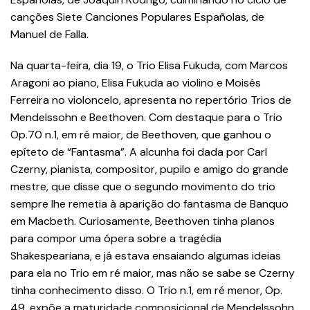
canções Siete Canciones Populares Españolas, de
Manuel de Falla.
Na quarta-feira, dia 19, o Trio Elisa Fukuda, com Marcos
Aragoni ao piano, Elisa Fukuda ao violino e Moisés
Ferreira no violoncelo, apresenta no repertório Trios de
Mendelssohn e Beethoven. Com destaque para o Trio
Op.70 n.1, em ré maior, de Beethoven, que ganhou o
epíteto de “Fantasma”. A alcunha foi dada por Carl
Czerny, pianista, compositor, pupilo e amigo do grande
mestre, que disse que o segundo movimento do trio
sempre lhe remetia à aparição do fantasma de Banquo
em Macbeth. Curiosamente, Beethoven tinha planos
para compor uma ópera sobre a tragédia
Shakespeariana, e já estava ensaiando algumas ideias
para ela no Trio em ré maior, mas não se sabe se Czerny
tinha conhecimento disso. O Trio n.1, em ré menor, Op.
49, expõe a maturidade composicional de Mendelssohn,