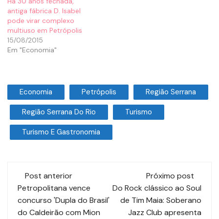
Há 30 anos fechada,
antiga fábrica D. Isabel
pode virar complexo
multiuso em Petrópolis
15/08/2015
Em "Economia"
Economia
Petrópolis
Região Serrana
Região Serrana Do Rio
Turismo
Turismo E Gastronomia
Post anterior
Próximo post
Petropolitana vence
Do Rock clássico ao Soul
concurso 'Dupla do Brasil'
de Tim Maia: Soberano
do Caldeirão com Mion
Jazz Club apresenta