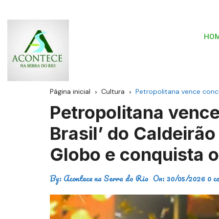
HO
Página inicial
Cultura
Petropolitana vence concu
Petropolitana venc
Brasil’ do Caldeirã
Globo e conquista o
By:
Acontece na Serra do Rio
On:
30/05/2026
0 c