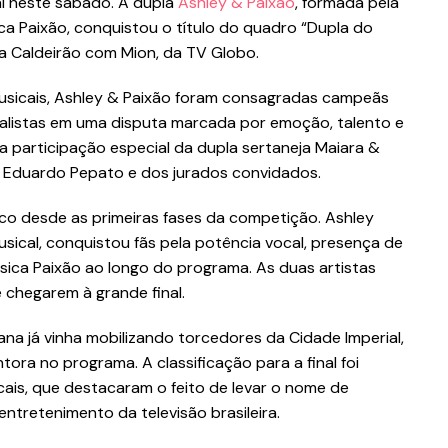
l neste sábado. A dupla
Ashley & Paixão
, formada pela
ca Paixão, conquistou o título do quadro “Dupla do
ma Caldeirão com Mion, da TV Globo.
sicais, Ashley & Paixão foram consagradas campeãs
alistas em uma disputa marcada por emoção, talento e
 participação especial da dupla sertaneja Maiara &
l Eduardo Pepato e dos jurados convidados.
co desde as primeiras fases da competição. Ashley
usical, conquistou fãs pela potência vocal, presença de
ssica Paixão ao longo do programa. As duas artistas
 chegarem à grande final.
ana já vinha mobilizando torcedores da Cidade Imperial,
a no programa. A classificação para a final foi
ais, que destacaram o feito de levar o nome de
ntretenimento da televisão brasileira.