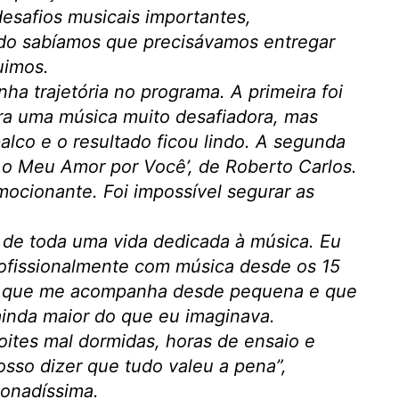
safios musicais importantes,
ndo sabíamos que precisávamos entregar
uimos.
a trajetória no programa. A primeira foi
Era uma música muito desafiadora, mas
palco e o resultado ficou lindo. A segunda
 o Meu Amor por Você’, de Roberto Carlos.
emocionante. Foi impossível segurar as
o de toda uma vida dedicada à música. Eu
rofissionalmente com música desde os 15
ho que me acompanha desde pequena e que
inda maior do que eu imaginava.
oites mal dormidas, horas de ensaio e
osso dizer que tudo valeu a pena”
,
onadíssima.