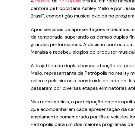
A
música
de
Petrópolis
brilhou em rede naciona
cantora petropolitana Ashley Mello e por Jéssi
Brasil”, competição musical exibida no progra
Após semanas de apresentações e desafios mu
da temporada, superando as demais duplas fin
grandes performances. A decisão contou com a
Maraisa e recebeu elogios do produtor musica
A trajetória da dupla chamou atenção do públi
Mello, representante de Petrópolis no reality m
palco e pela sintonia construída ao lado de Jé
passaram por diversas etapas eliminatórias até
Nas redes sociais, a participação da petropolit
que acompanharam cada apresentação da cantor
amplamente comemorada por fãs e veículos loc
Petrópolis para um dos maiores programas de e