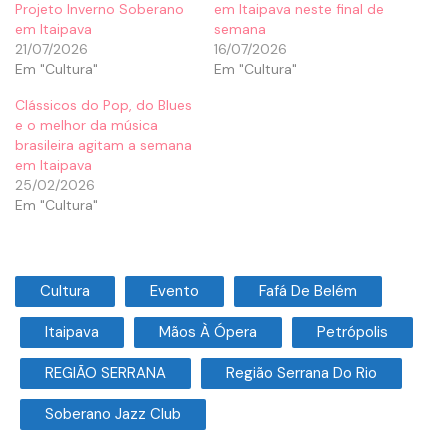
Projeto Inverno Soberano
em Itaipava neste final de
em Itaipava
semana
21/07/2026
16/07/2026
Em "Cultura"
Em "Cultura"
Clássicos do Pop, do Blues
e o melhor da música
brasileira agitam a semana
em Itaipava
25/02/2026
Em "Cultura"
Cultura
Evento
Fafá De Belém
Itaipava
Mãos À Ópera
Petrópolis
REGIÃO SERRANA
Região Serrana Do Rio
Soberano Jazz Club