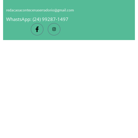
redacaoacontecenaserradorio@gmail.com
WhastsApp: (24) 99287-1497