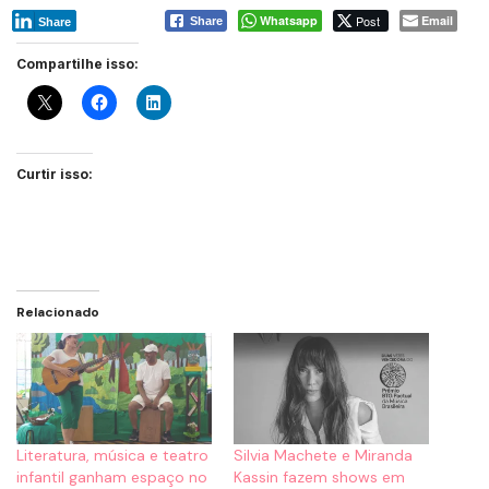
Whatsapp
Post
Email
Share
Share
Compartilhe isso:
Curtir isso:
Relacionado
Literatura, música e teatro
Silvia Machete e Miranda
infantil ganham espaço no
Kassin fazem shows em