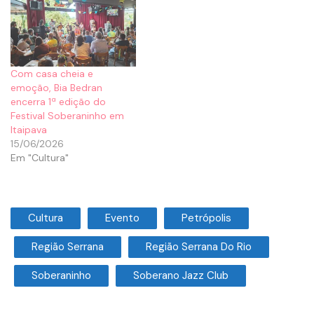
Com casa cheia e
emoção, Bia Bedran
encerra 1ª edição do
Festival Soberaninho em
Itaipava
15/06/2026
Em "Cultura"
Cultura
Evento
Petrópolis
Região Serrana
Região Serrana Do Rio
Soberaninho
Soberano Jazz Club