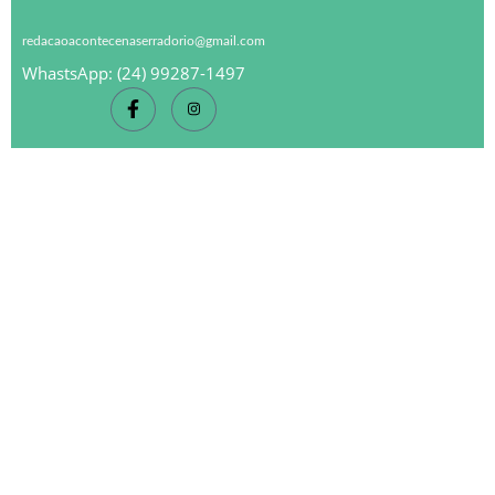
redacaoacontecenaserradorio@gmail.com
WhastsApp: (24) 99287-1497