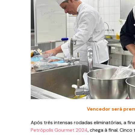
Vencedor será prem
Após três intensas rodadas eliminatórias, a f
Petrópolis Gourmet 2024
, chega à final. Cinc