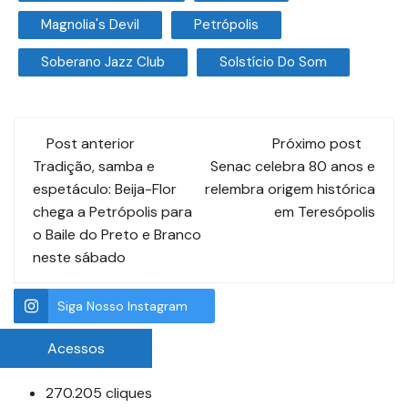
Magnolia's Devil
Petrópolis
Soberano Jazz Club
Solstício Do Som
Post anterior
Próximo post
Tradição, samba e
Senac celebra 80 anos e
espetáculo: Beija-Flor
relembra origem histórica
chega a Petrópolis para
em Teresópolis
o Baile do Preto e Branco
neste sábado
Siga Nosso Instagram
Acessos
270.205 cliques