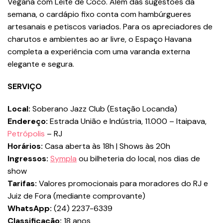
Vegana com Leite de Coco. Além das sugestões da
semana, o cardápio fixo conta com hambúrgueres
artesanais e petiscos variados. Para os apreciadores de
charutos e ambientes ao ar livre, o Espaço Havana
completa a experiência com uma varanda externa
elegante e segura.
SERVIÇO
Local:
Soberano Jazz Club (Estação Locanda)
Endereço:
Estrada União e Indústria, 11.000 – Itaipava,
Petrópolis
– RJ
Horários:
Casa aberta às 18h | Shows às 20h
Ingressos:
Sympla
ou bilheteria do local, nos dias de
show
Tarifas:
Valores promocionais para moradores do RJ e
Juiz de Fora (mediante comprovante)
WhatsApp:
(24) 2237-6339
Classificação:
18 anos