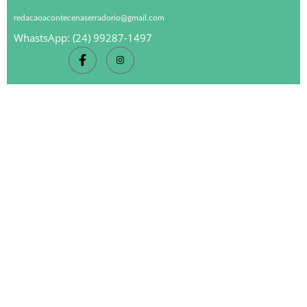
redacaoacontecenaserradorio@gmail.com
WhastsApp: (24) 99287-1497